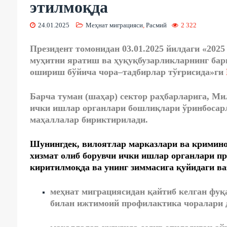
этилмоқда
24.01.2025
Меҳнат миграцияси
,
Расмий
2 322
Президент
томонидан
03.01.2025
йилдаги
«202
муҳитни яратиш ва ҳуқуқбузарликларнинг бар
ошириш бўйича чора–тадбирлар
тўғрисида
»
ги
Барча туман (шаҳар) сектор раҳбарларига, М
ички ишлар органлари бошлиқлари ўринбосарл
маҳаллалар бириктирилади.
Шунингдек, вилоятлар марказлари ва кримино
хизмат олиб борувчи ички ишлар органлари п
киритилмоқда ва унинг зиммасига қуйидаги в
меҳнат миграциясидан қайтиб келган фуқ
билан ижтимоий профилактика чоралари 