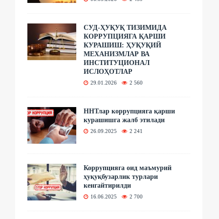
СУД-ҲУҚУҚ ТИЗИМИДА
КОРРУПЦИЯГА ҚАРШИ
КУРАШИШ: ҲУҚУҚИЙ
МЕХАНИЗМЛАР ВА
ИНСТИТУЦИОНАЛ
ИСЛОҲОТЛАР
29.01.2026
2 560
ННТлар коррупцияга қарши
курашишга жалб этилади
26.09.2025
2 241
Коррупцияга оид маъмурий
ҳуқуқбузарлик турлари
кенгайтирилди
16.06.2025
2 700