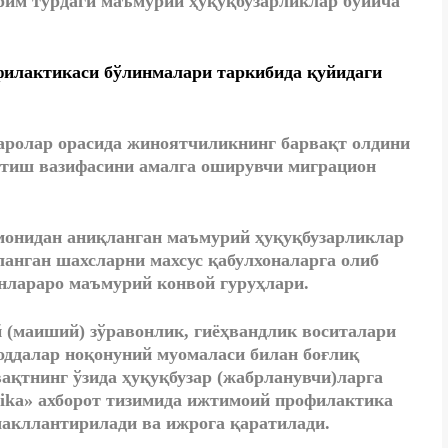
йрим турдаги маъмурий ҳуқуқбузарликлар бўйича
филактикаси бўлинмалари таркибида қуйидаги
аролар орасида жиноятчиликнинг барвақт олдини
тиш вазифасини амалга оширувчи миграцион
монидан аниқланган маъмурий ҳуқуқбузарликлар
анган шахсларни махсус қабулхоналарга олиб
нлараро маъмурий конвой гуруҳлари.
й (маиший) зўравонлик, гиёҳвандлик воситалари
оддалар ноқонуний муомаласи билан боғлиқ
ақтнинг ўзида ҳуқуқбузар (жабрланувчи)ларга
aktika» ахборот тизимида ижтимоий профилактика
акллантирилади ва ижрога қаратилади.