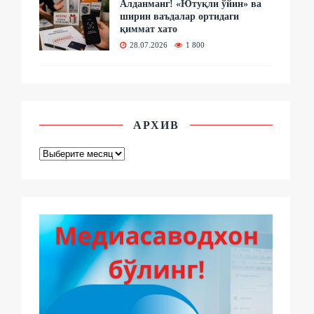
Алданманг! «Ютуқли ўйин» ва
ширин ваъдалар ортидаги
қиммат хато
28.07.2026
1 800
АРХИВ