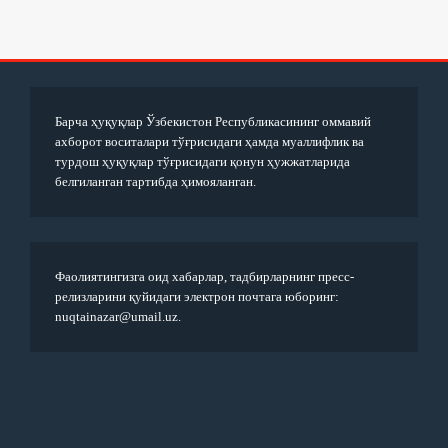
Барча ҳуқуқлар Ўзбекистон Республикасининг оммавий
ахборот воситалари тўғрисидаги ҳамда муаллифлик ва
турдош ҳуқуқлар тўғрисидаги қонун ҳужжатларида
белгиланган тартибда ҳимояланган.
Фаолиятингизга оид хабарлар, тадбирларнинг пресс-
релизларини қуйидаги электрон почтага юборинг:
nuqtainazar@umail.uz.