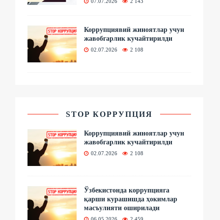
07.07.2026
2 143
Коррупциявий жиноятлар учун
жавобгарлик кучайтирилди
02.07.2026
2 108
STOP КОРРУПЦИЯ
Коррупциявий жиноятлар учун
жавобгарлик кучайтирилди
02.07.2026
2 108
Ўзбекистонда коррупцияга
қарши курашишда ҳокимлар
масъулияти оширилади
06.05.2026
2 459