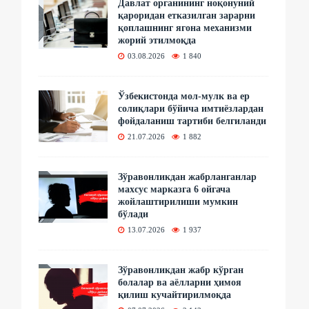
Давлат органининг ноқонуний
қароридан етказилган зарарни
қоплашнинг ягона механизми
жорий этилмоқда
03.08.2026
1 840
Ўзбекистонда мол-мулк ва ер
солиқлари бўйича имтиёзлардан
фойдаланиш тартиби белгиланди
21.07.2026
1 882
Зўравонликдан жабрланганлар
махсус марказга 6 ойгача
жойлаштирилиши мумкин
бўлади
13.07.2026
1 937
Зўравонликдан жабр кўрган
болалар ва аёлларни ҳимоя
қилиш кучайтирилмоқда