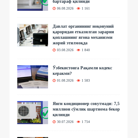
бартараф қилинди
06.08.2026
1 161
Давлат органининг ноқонуний
қароридан етказилган зарарни
қоплашнинг ягона механизми
жорий этилмоқда
03.08.2026
1 840
Ўзбекистонга Рақамли кодекс
керакми?
01.08.2026
1 583
Янги кондиционер совутмади: 7,5
миллион сўмлик шартнома бекор
қилинди
30.07.2026
1 754