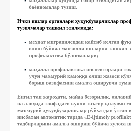
маҳаллалар ҳудудида содир этиладиган а
баённомалар тузиш.
Ички ишлар органлари ҳуқуқбузарликлар про
тузилмалар ташкил этилмоқда:
меҳнат миграциясидан қайтиб келган фуқ
олиш бўйича манзилли ишларни ташкил э
профилактика бўлинмалари;
маҳалла профилактика инспекторлари то
учун маъмурий қамоққа олиш жазоси қўлл
бориш вазифасини амалга оширувчи тума
Енгил тан жароҳати, майда безорилик, оилави
ва алоҳида тоифадаги кучли таъсир қилувчи м
маъмурий ҳуқуқбузарликлар рўйхатдан ўтган в
нисбатан автоматик тарзда «E-ijtimoiy profil
тадбирларини амалга ошириш бўйича хулоса ш