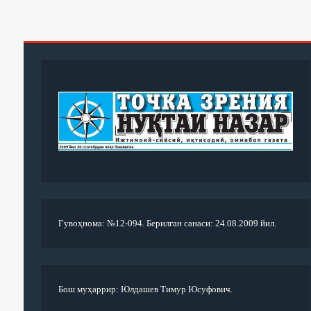
Гувоҳнома: №12-094. Берилган санаси: 24.08.2009 йил.
Бош муҳаррир: Юлдашев Тимур Юсуфович.