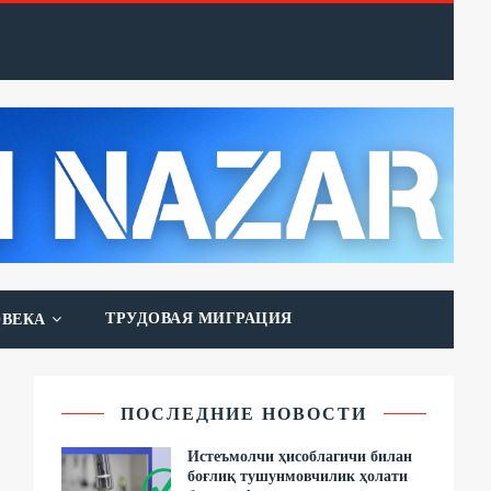
ТРУДОВАЯ МИГРАЦИЯ
ОВЕКА
ПОСЛЕДНИЕ НОВОСТИ
Истеъмолчи ҳисоблагичи билан
боғлиқ тушунмовчилик ҳолати