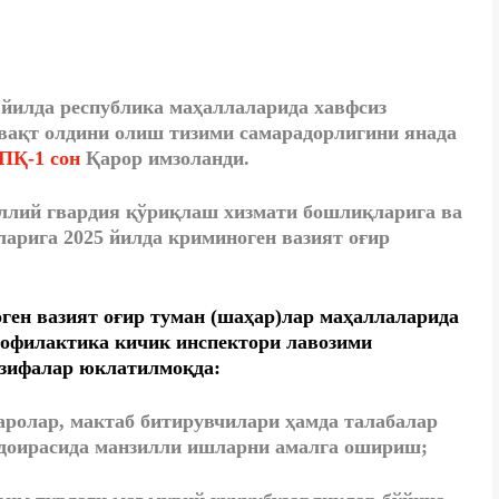
5
йилда
республика
маҳаллаларида
хавфсиз
вақт олдини олиш тизими самарадорлигини янада
ПҚ
-1
сон
Қарор
имзоланди
.
иллий гвардия қўриқлаш хизмати бошлиқларига ва
арига 2025 йилда криминоген вазият оғир
ген вазият оғир туман (шаҳар)лар маҳаллаларида
рофилактика кичик инспектори лавозими
азифалар юклатилмоқда:
аролар, мактаб битирувчилари ҳамда талабалар
доирасида манзилли ишларни амалга ошириш;