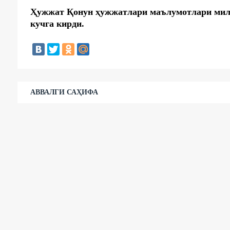
Ҳужжат Қонун
ҳужжатлари
маълумотлари милл
кучга кирди.
АВВАЛГИ САҲИФА