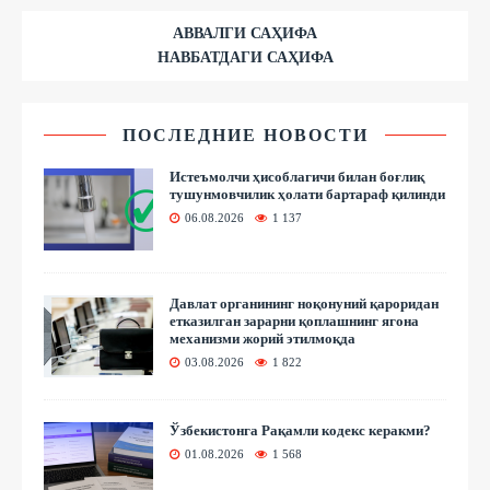
АВВАЛГИ САҲИФА
НАВБАТДАГИ САҲИФА
ПОСЛЕДНИЕ НОВОСТИ
Истеъмолчи ҳисоблагичи билан боғлиқ
тушунмовчилик ҳолати бартараф қилинди
06.08.2026
1 137
Давлат органининг ноқонуний қароридан
етказилган зарарни қоплашнинг ягона
механизми жорий этилмоқда
03.08.2026
1 822
Ўзбекистонга Рақамли кодекс керакми?
01.08.2026
1 568