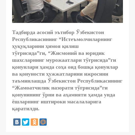
Тадбирда асосий эътибор Ўзбекистон
Республикасининг “Истеъмолчиларнинг
ҳуқуқларини ҳимоя қилиш
тўғрисида”ги, “Жисмоний ва юридик
шахсларнинг мурожаатлари тўғрисида”ги
қонунлари ҳамда соҳа оид бошқа қонунлар
ва қонуности ҳужжатларини ижросини
таъминлашда Ўзбекистон Республикасининг
“Жамоатчилик назорати тўғрисида”ги
қонунининг ўрни ва аҳамияти ҳамда унда
ёшларнинг иштироки масалаларига
қаратилди.