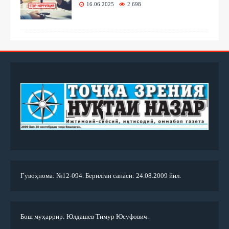
16.06.2025
2 698
Гувоҳнома: №12-094. Берилган санаси: 24.08.2009 йил.
Бош муҳаррир: Юлдашев Тимур Юсуфович.