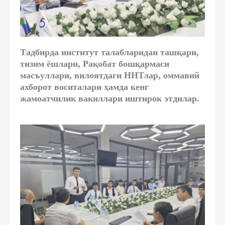
Тадбирда институт талабларидан ташқари,
тизим ёшлари, Рақобат бошқармаси
масъуллари, вилоятдаги ННТлар, оммавий
ахборот воситалари ҳамда кенг
жамоатчилик вакиллари иштирок этдилар.