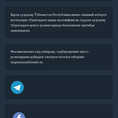
Барча ҳуқуқлар Ўзбекистон Республикасининг оммавий ахборот
воситалари тўғрисидаги ҳамда муаллифлик ва турдош ҳуқуқлар
тўғрисидаги қонун ҳужжатларида белгиланган тартибда
ҳимояланган.
Фаолиятингизга оид хабарлар, тадбирларнинг пресс-
релизларини қуйидаги электрон почтага юборинг:
nuqtainazar@umail.uz.