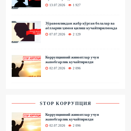
13.07.2026
1 927
Зўравонликдан жабр кўрган болалар ва
аёлларни ҳимоя қилиш кучайтирилмоқда
07.07.2026
2 129
Коррупциявий жиноятлар учун
жавобгарлик кучайтирилди
02.07.2026
2 096
STOP КОРРУПЦИЯ
Коррупциявий жиноятлар учун
жавобгарлик кучайтирилди
02.07.2026
2 096