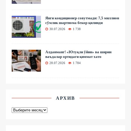
Янги кондиционер совутмади: 7,5 миллион
сўмлик шартнома бекор қилинди
30.07.2026
1 738
Алданманг! «Ютуқли ўйин» ва ширин
ваъдалар ортидаги қиммат хато
28.07.2026
1 784
АРХИВ