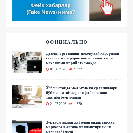
ОФИЦИАЛЬНО
Давлат органининг ноқонуний қароридан
етказилган зарарни қоплашнинг ягона
механизми жорий этилмоқда
03.08.2026
1 822
Ўзбекистонда мол-мулк ва ер солиқлари
бўйича имтиёзлардан фойдаланиш
тартиби белгиланди
21.07.2026
1 870
Зўравонликдан жабрланганлар махсус
марказга 6 ойгача жойлаштирилиши
мумкин бўлади