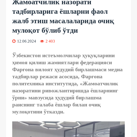
Жамоатчилик назорати
тадбирларига ёшларни фаол
жалб этиш масалаларида очиқ
мулоқот бўлиб ўтди
12.06.2024
2 403
Ўзбекистон истеъмолчилар ҳуқуқларини
ҳимоя қилиш жамиятлари федерацияси
Фарғона вилоят ҳудудий бирлашмаси медиа
тадбирлар режаси асосида, Фарғона
политехника институтида, «Жамоатчилик
назоратини ривожлантиришда ёшларнинг
ўрни» мавзусида ҳудудий бирлашма
раиснинг талаба ёшлар билан очиқ
мулоқотини ўтказди.