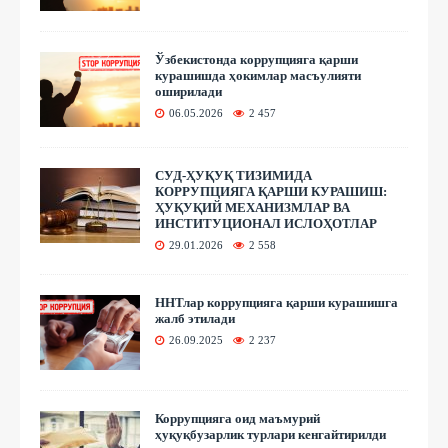
Ўзбекистонда коррупцияга қарши
курашишда ҳокимлар масъулияти
оширилади
06.05.2026
2 457
СУД-ҲУҚУҚ ТИЗИМИДА
КОРРУПЦИЯГА ҚАРШИ КУРАШИШ:
ҲУҚУҚИЙ МЕХАНИЗМЛАР ВА
ИНСТИТУЦИОНАЛ ИСЛОҲОТЛАР
29.01.2026
2 558
ННТлар коррупцияга қарши курашишга
жалб этилади
26.09.2025
2 237
Коррупцияга оид маъмурий
ҳуқуқбузарлик турлари кенгайтирилди