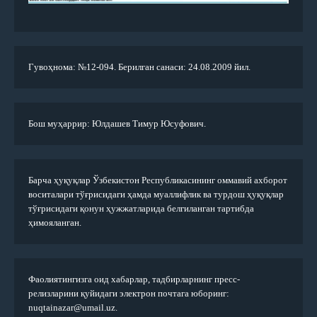
Гувоҳнома: №12-094. Берилган санаси: 24.08.2009 йил.
Бош муҳаррир: Юлдашев Тимур Юсуфович.
Барча ҳуқуқлар Ўзбекистон Республикасининг оммавий ахборот
воситалари тўғрисидаги ҳамда муаллифлик ва турдош ҳуқуқлар
тўғрисидаги қонун ҳужжатларида белгиланган тартибда
ҳимояланган.
Фаолиятингизга оид хабарлар, тадбирларнинг пресс-
релизларини қуйидаги электрон почтага юборинг:
nuqtainazar@umail.uz.