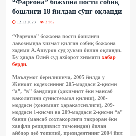
“Фарғона” божхона пости собиқ
бошлиғи 18 йилдан сўнг оқланди
12.12.2023
2 562
“Фарғона” божхона пости бошлиғи
лавозимида хизмат қилган собиқ божхона
ходими А.Ашуров суд ҳукми билан оқланди.
Бу ҳақда Олий суд ахборот хизмати
хабар
берди
.
Маълумот берилишича, 2005 йилда у
Жиноят кодексининг 205-моддаси 2-қисми
“а”, “в” бандлари (ҳокимият ёки мансаб
ваколатини суиистеъмол қилиш), 208-
моддаси (ҳокимият ҳаракатсизлиги), 209-
моддаси 1-қисми ва 209-моддаси 2-қисми “а”
банди (мансаб сохтакорлиги такроран ёки
хавфли рецидивист томонидан) билан
айбдор деб топилиб, президентнинг 2004 йил