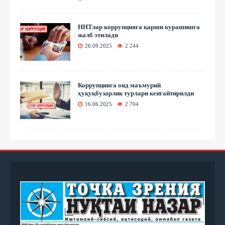
ННТлар коррупцияга қарши курашишга
жалб этилади
26.09.2025
2 244
Коррупцияга оид маъмурий
ҳуқуқбузарлик турлари кенгайтирилди
16.06.2025
2 704