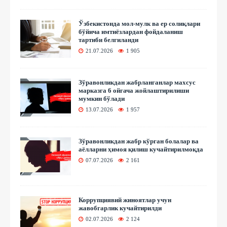
Ўзбекистонда мол-мулк ва ер солиқлари
бўйича имтиёзлардан фойдаланиш
тартиби белгиланди
21.07.2026
1 905
Зўравонликдан жабрланганлар махсус
марказга 6 ойгача жойлаштирилиши
мумкин бўлади
13.07.2026
1 957
Зўравонликдан жабр кўрган болалар ва
аёлларни ҳимоя қилиш кучайтирилмоқда
07.07.2026
2 161
Коррупциявий жиноятлар учун
жавобгарлик кучайтирилди
02.07.2026
2 124