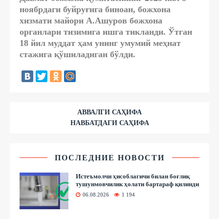
ноябрдаги буйруғига биноан, божхона
хизмати майори А.Ашуров божхона
органлари тизимига ишга тикланди. Ўтган
18 йил муддат ҳам унинг умумий меҳнат
стажига қўшиладиган бўлди.
АВВАЛГИ САҲИФА
НАВБАТДАГИ САҲИФА
ПОСЛЕДНИЕ НОВОСТИ
Истеъмолчи ҳисоблагичи билан боғлиқ
тушунмовчилик ҳолати бартараф қилинди
06.08.2026
1 194