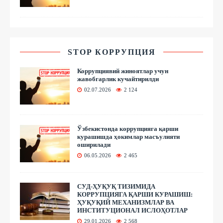
STOP КОРРУПЦИЯ
Коррупциявий жиноятлар учун
жавобгарлик кучайтирилди
02.07.2026
2 124
Ўзбекистонда коррупцияга қарши
курашишда ҳокимлар масъулияти
оширилади
06.05.2026
2 465
СУД-ҲУҚУҚ ТИЗИМИДА
КОРРУПЦИЯГА ҚАРШИ КУРАШИШ:
ҲУҚУҚИЙ МЕХАНИЗМЛАР ВА
ИНСТИТУЦИОНАЛ ИСЛОҲОТЛАР
29.01.2026
2 568