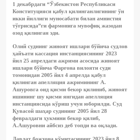
1 декабрдаги “Ўзбекистон Республикаси
Конституцияси қабул қилинганлигининг ўн
икки йиллиги муносабати билан амнистия
тўғрисида”ги фармонига мувофиқ жазодан
озод қилинган эди.
Олий суднинг жиноят ишлари бўйича судлов
ҳайъати кассация инстанциясининг 2023
йил 25 апрелдаги ажрими асосида жиноят
ишлари бўйича Фарғона вилояти суди
томонидан 2005 йил 4 апрелда қабул
қилинган апелляция ажримининг А.
Ашуровга оид қисми бекор қилиниб, жиноят
ишининг шу қисми янгидан апелляция
инстанциясида кўриш учун юборилди. Суд
Қувасой шаҳар судининг 2005 йил 28
февралдаги ҳукмини бекор қилиб,
А.Ашуровни айбсиз деб топди ва оқлади.
Давлат божхона қўмитасининг 2023 йил 8