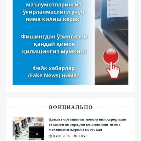
ОФИЦИАЛЬНО
Давлат органининг ноқонуний қароридан
етказилган зарарни қоплашнинг ягона
механизми жорий этилмоқда
03.08.2026
1 857