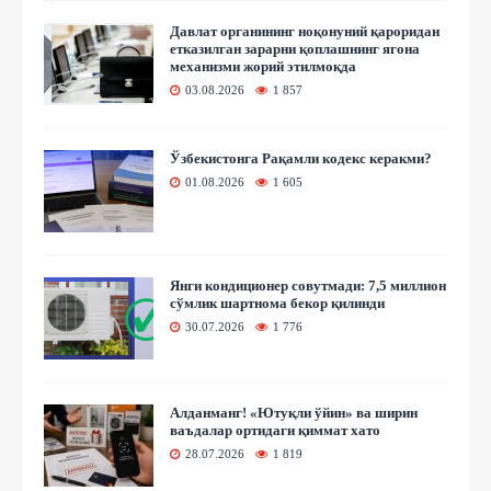
Давлат органининг ноқонуний қароридан
етказилган зарарни қоплашнинг ягона
механизми жорий этилмоқда
03.08.2026
1 857
Ўзбекистонга Рақамли кодекс керакми?
01.08.2026
1 605
Янги кондиционер совутмади: 7,5 миллион
сўмлик шартнома бекор қилинди
30.07.2026
1 776
Алданманг! «Ютуқли ўйин» ва ширин
ваъдалар ортидаги қиммат хато
28.07.2026
1 819