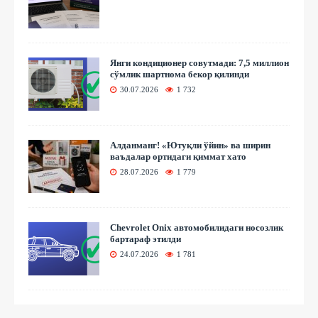
Янги кондиционер совутмади: 7,5 миллион
сўмлик шартнома бекор қилинди
30.07.2026
1 732
Алданманг! «Ютуқли ўйин» ва ширин
ваъдалар ортидаги қиммат хато
28.07.2026
1 779
Chevrolet Onix автомобилидаги носозлик
бартараф этилди
24.07.2026
1 781