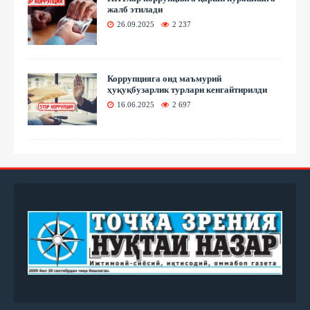
жалб этилади
26.09.2025
2 237
Коррупцияга оид маъмурий
ҳуқуқбузарлик турлари кенгайтирилди
16.06.2025
2 697