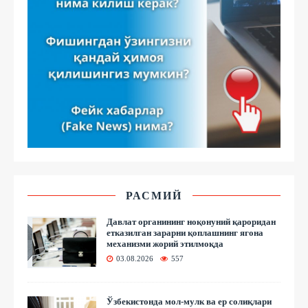
РАСМИЙ
Давлат органининг ноқонуний қароридан
етказилган зарарни қоплашнинг ягона
механизми жорий этилмоқда
03.08.2026
557
Ўзбекистонда мол-мулк ва ер солиқлари