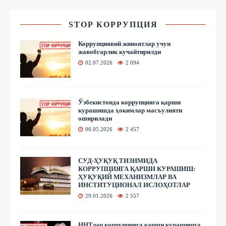
STOP КОРРУПЦИЯ
Коррупциявий жиноятлар учун
жавобгарлик кучайтирилди
02.07.2026
2 094
Ўзбекистонда коррупцияга қарши
курашишда ҳокимлар масъулияти
оширилади
06.05.2026
2 457
СУД-ҲУҚУҚ ТИЗИМИДА
КОРРУПЦИЯГА ҚАРШИ КУРАШИШ:
ҲУҚУҚИЙ МЕХАНИЗМЛАР ВА
ИНСТИТУЦИОНАЛ ИСЛОҲОТЛАР
29.01.2026
2 557
ННТлар коррупцияга қарши курашишга