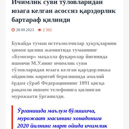
Ичимлик суви тўловларидан
юзага келган асоссиз қарздорлик
бартараф қилинди
28.09.2023
2 502
Бувайда туман истеъмолчилар ҳуқуқларини
ҳимоя қилиш жамиятида туманнинг
«Бумозор» маҳалла фуқаролар йиғинида
яшовчи М.У.нинг ичимлик суви
тўловларидан юзага келган қарздорликка
ойдинлик киритиб берилишида амалий
ёрдам сўраб Федерациянинг 1091 қисқа
рақамли ишонч телефонига қилинган
мурожаати ўрганилди.
Ўрганишда маълум бўлишича,
мурожаат эгасининг хонадонига
2020 йилнинг март ойида ичимлик