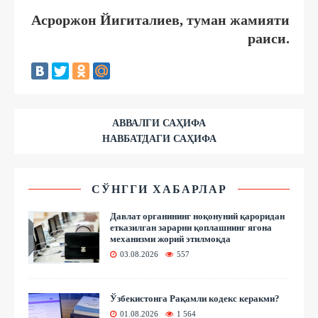
Асроржон Йигиталиев, туман жамияти
раиси.
АВВАЛГИ САҲИФА
НАВБАТДАГИ САҲИФА
СЎНГГИ ХАБАРЛАР
Давлат органининг ноқонуний қароридан
етказилган зарарни қоплашнинг ягона
механизми жорий этилмоқда
03.08.2026
557
Ўзбекистонга Рақамли кодекс керакми?
01.08.2026
1 564