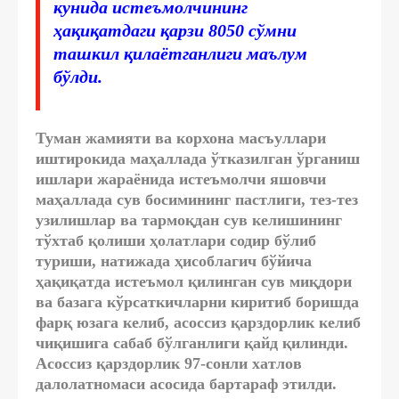
кунида истеъмолчининг
ҳақиқатдаги қарзи 8050 сўмни
ташкил қилаётганлиги маълум
бўлди.
Туман жамияти ва корхона масъуллари
иштирокида маҳаллада ўтказилган ўрганиш
ишлари жараёнида истеъмолчи яшовчи
маҳаллада сув босимининг пастлиги, тез-тез
узилишлар ва тармоқдан сув келишининг
тўхтаб қолиши ҳолатлари содир бўлиб
туриши, натижада ҳисоблагич бўйича
ҳақиқатда истеъмол қилинган сув миқдори
ва базага кўрсаткичларни киритиб боришда
фарқ юзага келиб, асоссиз қарздорлик келиб
чиқишига сабаб бўлганлиги қайд қилинди.
Асоссиз қарздорлик 97-сонли хатлов
далолатномаси асосида бартараф этилди.