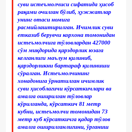
суви истеъмолчиси сифатида ҳисоб
рақами очилган бўлиб, ҳужжатлар
унинг отаси номига
расмийлаштирилган. Ичимлик суви
етказиб берувчи корхона томонидан
истеъмолчига тўловлардан 427000
сўм миқдорида қарздорлик юзага
келганлиги маълум қилиниб,
қарздорликни бартараф қилиниши
сўралган. Истеъмолчининг
хонадонига ўрнатилган ичимлик
суви ҳисоблагичи кўрсаткичлари ва
амалга оширилган тўловлар
кўрилганда, кўрсаткич 81 метр
кубни, истеъмолчи томонидан 73
метр куб кўрсаткичга қадар тўлов
амалга оширилганлигини, ўрганиш