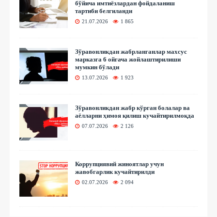
бўйича имтиёзлардан фойдаланиш
тартиби белгиланди
21.07.2026
1 865
Зўравонликдан жабрланганлар махсус
марказга 6 ойгача жойлаштирилиши
мумкин бўлади
13.07.2026
1 923
Зўравонликдан жабр кўрган болалар ва
аёлларни ҳимоя қилиш кучайтирилмоқда
07.07.2026
2 126
Коррупциявий жиноятлар учун
жавобгарлик кучайтирилди
02.07.2026
2 094