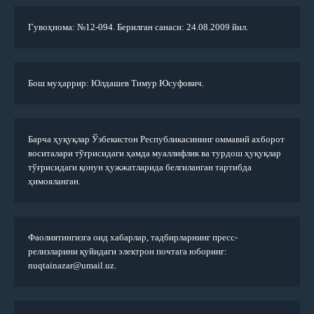
Гувоҳнома: №12-094. Берилган санаси: 24.08.2009 йил.
Бош муҳаррир: Юлдашев Тимур Юсуфович.
Барча ҳуқуқлар Ўзбекистон Республикасининг оммавий ахборот
воситалари тўғрисидаги ҳамда муаллифлик ва турдош ҳуқуқлар
тўғрисидаги қонун ҳужжатларида белгиланган тартибда
ҳимояланган.
Фаолиятингизга оид хабарлар, тадбирларнинг пресс-
релизларини қуйидаги электрон почтага юборинг:
nuqtainazar@umail.uz.