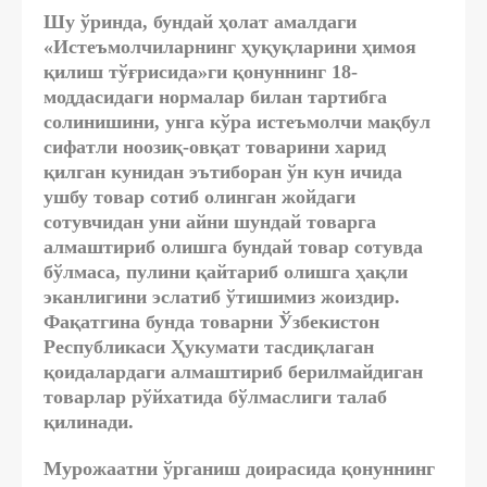
Шу ўринда, бундай ҳолат амалдаги
«Истеъмолчиларнинг ҳуқуқларини ҳимоя
қилиш тўғрисида»ги қонуннинг 18-
моддасидаги нормалар билан тартибга
солинишини, унга кўра истеъмолчи мақбул
сифатли ноозиқ-овқат товарини харид
қилган кунидан эътиборан ўн кун ичида
ушбу товар сотиб олинган жойдаги
сотувчидан уни айни шундай товарга
алмаштириб олишга бундай товар сотувда
бўлмаса, пулини қайтариб олишга ҳақли
эканлигини эслатиб ўтишимиз жоиздир.
Фақатгина бунда товарни Ўзбекистон
Республикаси Ҳукумати тасдиқлаган
қоидалардаги алмаштириб берилмайдиган
товарлар рўйхатида бўлмаслиги талаб
қилинади.
Мурожаатни ўрганиш доирасида қонуннинг