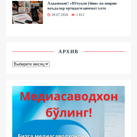
Алданманг! «Ютуқли ўйин» ва ширин
ваъдалар ортидаги қиммат хато
28.07.2026
1 812
АРХИВ