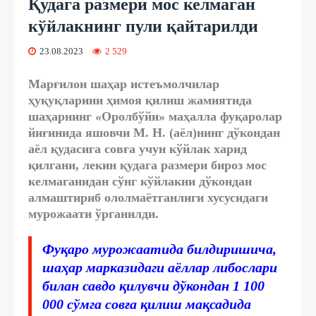
Қудага размери мос келмаган
кўйлакнинг пули қайтарилди
23.08.2023
2 529
Марғилон шаҳар истеъмолчилар
ҳуқуқларини ҳимоя қилиш жамиятида
шаҳарнинг «Оролбўйи» маҳалла фуқаролар
йиғинида яшовчи М. Н. (аёл)нинг дўкондан
аёл қудасига совға учун кўйлак харид
қилгани, лекин қудага размери бироз мос
келмаганидан сўнг кўйлакни дўкондан
алмаштириб ололмаётганлиги хусусидаги
мурожаати ўрганилди.
Фуқаро мурожаатида билдиришича,
шаҳар марказидаги аёллар либослари
билан савдо қилувчи дўкондан 1 100
000 сўмга совға қилиш мақсадида