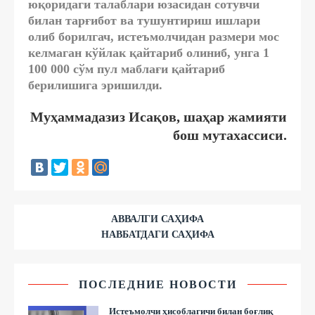
юқоридаги талаблари юзасидан сотувчи
билан тарғибот ва тушунтириш ишлари
олиб борилгач, истеъмолчидан размери мос
келмаган кўйлак қайтариб олиниб, унга 1
100 000 сўм пул маблағи қайтариб
берилишига эришилди.
Муҳаммадазиз Исақов, шаҳар жамияти
бош мутахассиси.
АВВАЛГИ САҲИФА
НАВБАТДАГИ САҲИФА
ПОСЛЕДНИЕ НОВОСТИ
Истеъмолчи ҳисоблагичи билан боғлиқ