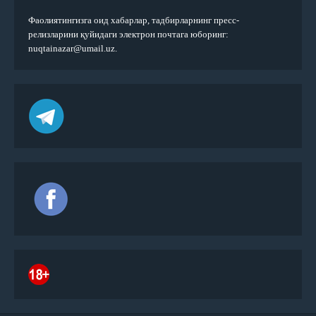
Фаолиятингизга оид хабарлар, тадбирларнинг пресс-
релизларини қуйидаги электрон почтага юборинг:
nuqtainazar@umail.uz.