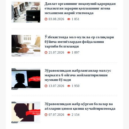
Давлат органининг ноқонуний қароридан
етказилган зарарни қоплашнинг ягона
механизми жорий этилмоқда
03.08.2026
1 851
Ўзбекистонда мол-мулк ва ер солиқлари
бўйича имтиёзлардан фойдаланиш
тартиби белгиланди
21.07.2026
1 897
Зўравонликдан жабрланганлар махсус
марказга 6 ойгача жойлаштирилиши
мумкин бўлади
13.07.2026
1 950
Зўравонликдан жабр кўрган болалар ва
аёлларни ҳимоя қилиш кучайтирилмоқда
07.07.2026
2 154