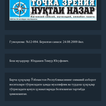
Гувоҳнома: №12-094. Берилган санаси: 24.08.2009 йил.
Бош муҳаррир: Юлдашев Тимур Юсуфович.
Барча ҳуқуқлар Ўзбекистон Республикасининг оммавий ахборот
воситалари тўғрисидаги ҳамда муаллифлик ва турдош ҳуқуқлар
тўғрисидаги қонун ҳужжатларида белгиланган тартибда
ҳимояланган.