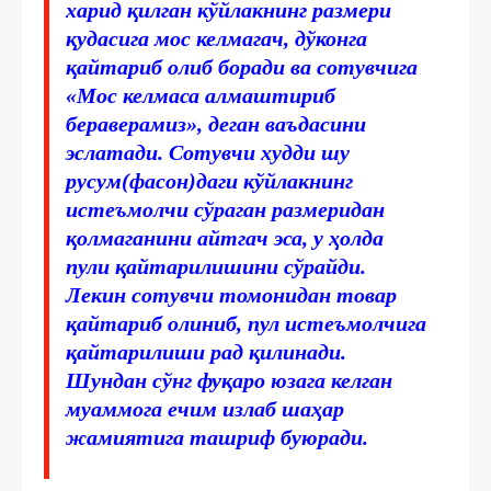
харид қилган кўйлакнинг размери
қудасига мос келмагач, дўконга
қайтариб олиб боради ва сотувчига
«Мос келмаса алмаштириб
бераверамиз», деган ваъдасини
эслатади. Сотувчи худди шу
русум(фасон)даги кўйлакнинг
истеъмолчи сўраган размеридан
қолмаганини айтгач эса, у ҳолда
пули қайтарилишини сўрайди.
Лекин сотувчи томонидан товар
қайтариб олиниб, пул истеъмолчига
қайтарилиши рад қилинади.
Шундан сўнг фуқаро юзага келган
муаммога ечим излаб шаҳар
жамиятига ташриф буюради.