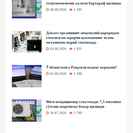
тушунмовчилик ҳолати бартараф қилинди
06.08.2026
1 181
Давлат органининг ноқонуний қароридан
етказилган зарарни қоплашнинг ягона
механизми жорий этилмоқда
03.08.2026
1 851
Ўзбекистонга Рақамли кодекс керакми?
01.08.2026
1 598
Янги кондиционер совутмади: 7,5 миллион
сўмлик шартнома бекор қилинди
30.07.2026
1 769