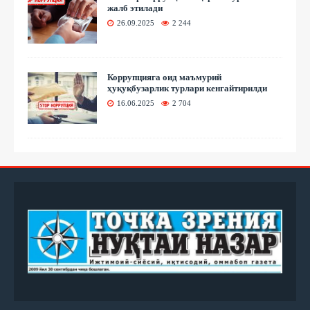
жалб этилади
26.09.2025
2 244
Коррупцияга оид маъмурий
ҳуқуқбузарлик турлари кенгайтирилди
16.06.2025
2 704