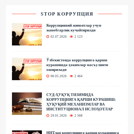
STOP КОРРУПЦИЯ
Коррупциявий жиноятлар учун
жавобгарлик кучайтирилди
02.07.2026
2 123
Ўзбекистонда коррупцияга қарши
курашишда ҳокимлар масъулияти
оширилади
06.05.2026
2 464
СУД-ҲУҚУҚ ТИЗИМИДА
КОРРУПЦИЯГА ҚАРШИ КУРАШИШ:
ҲУҚУҚИЙ МЕХАНИЗМЛАР ВА
ИНСТИТУЦИОНАЛ ИСЛОҲОТЛАР
29.01.2026
2 568
ННТлар коррупцияга қарши курашишга