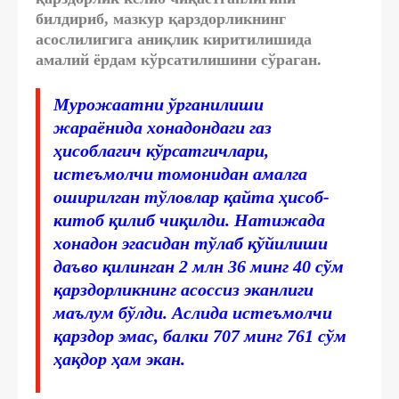
билдириб, мазкур қарздорликнинг
асослилигига аниқлик киритилишида
амалий ёрдам кўрсатилишини сўраган.
Мурожаатни ўрганилиши
жараёнида хонадондаги газ
ҳисоблагич кўрсатгичлари,
истеъмолчи томонидан амалга
оширилган тўловлар қайта ҳисоб-
китоб қилиб чиқилди. Натижада
хонадон эгасидан тўлаб қўйилиши
даъво қилинган 2 млн 36 минг 40 сўм
қарздорликнинг асоссиз эканлиги
маълум бўлди. Аслида истеъмолчи
қарздор эмас, балки 707 минг 761 сўм
ҳақдор ҳам экан.