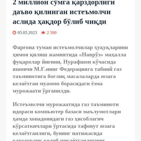
2 миллион сўмга қарздорлиги
даъво қилинган истеъмолчи
аслида ҳақдор бўлиб чиқди
05.05.2023
2 590
Фарғона туман истеъмолчилар ҳуқуқларини
ҳимоя қилиш жамиятида «Наврўз» маҳалла
фуқаролар йиғини, Нурафшон кўчасида
яшовчи М.Ғ.нинг Федерацияга табиий газ
таъминотига боғлиқ масалаларда юзага
келаётган муаммо борасидаги ёзма
мурожаати ўрганилди.
Истеъмолчи мурожаатида газ таъминоти
идораси компьютер базаси маълумотлари
ҳамда хонадонидаги газ ҳисоблагич
кўрсаткичлари ўртасида тафовут юзага
келаётганлиги, бунинг натижасида
қарздорлик келиб чиқаётганлигини