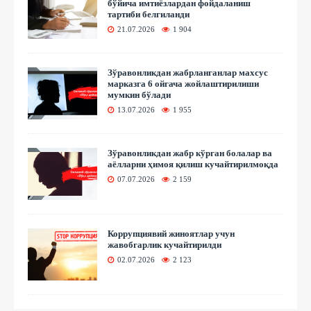
бўйича имтиёзлардан фойдаланиш
тартиби белгиланди
21.07.2026
1 904
Зўравонликдан жабрланганлар махсус
марказга 6 ойгача жойлаштирилиши
мумкин бўлади
13.07.2026
1 955
Зўравонликдан жабр кўрган болалар ва
аёлларни ҳимоя қилиш кучайтирилмоқда
07.07.2026
2 159
Коррупциявий жиноятлар учун
жавобгарлик кучайтирилди
02.07.2026
2 123