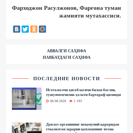
Фарходжон Расулжонов, Фарғона туман
жамияти мутахассиси.
АВВАЛГИ САҲИФА
НАВБАТДАГИ САҲИФА
ПОСЛЕДНИЕ НОВОСТИ
Истеъмолчи ҳисоблагичи билан боғлиқ
тушунмовчилик ҳолати бартараф қилинди
06.08.2026
1 193
Давлат органининг ноқонуний қароридан
етказилган зарарни қоплашнинг ягона