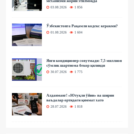
механизми жорий этилмоқда
03.08.2026
1 856
Ўзбекистонга Рақамли кодекс керакми?
01.08.2026
1 604
Янги кондиционер совутмади: 7,5 миллион
сўмлик шартнома бекор қилинди
30.07.2026
1 775
Алданманг! «Ютуқли ўйин» ва ширин
ваъдалар ортидаги қиммат хато
28.07.2026
1 818