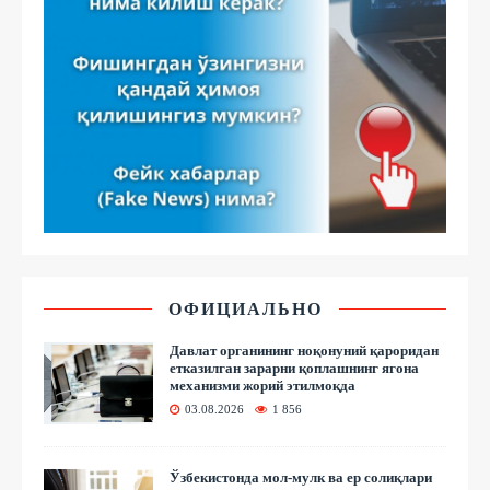
ОФИЦИАЛЬНО
Давлат органининг ноқонуний қароридан
етказилган зарарни қоплашнинг ягона
механизми жорий этилмоқда
03.08.2026
1 856
Ўзбекистонда мол-мулк ва ер солиқлари