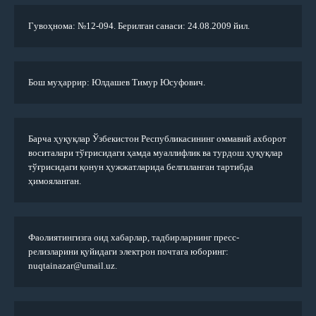
Гувоҳнома: №12-094. Берилган санаси: 24.08.2009 йил.
Бош муҳаррир: Юлдашев Тимур Юсуфович.
Барча ҳуқуқлар Ўзбекистон Республикасининг оммавий ахборот
воситалари тўғрисидаги ҳамда муаллифлик ва турдош ҳуқуқлар
тўғрисидаги қонун ҳужжатларида белгиланган тартибда
ҳимояланган.
Фаолиятингизга оид хабарлар, тадбирларнинг пресс-
релизларини қуйидаги электрон почтага юборинг:
nuqtainazar@umail.uz.