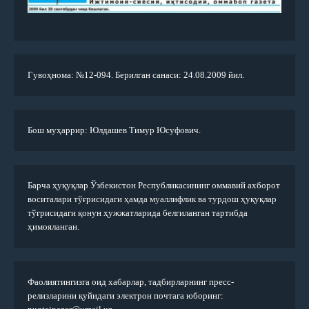
Гувоҳнома: №12-094. Берилган санаси: 24.08.2009 йил.
Бош муҳаррир: Юлдашев Тимур Юсуфович.
Барча ҳуқуқлар Ўзбекистон Республикасининг оммавий ахборот
воситалари тўғрисидаги ҳамда муаллифлик ва турдош ҳуқуқлар
тўғрисидаги қонун ҳужжатларида белгиланган тартибда
ҳимояланган.
Фаолиятингизга оид хабарлар, тадбирларнинг пресс-
релизларини қуйидаги электрон почтага юборинг: