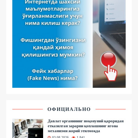
ОФИЦИАЛЬНО
Давлат органининг ноқонуний қароридан
етказилган зарарни қоплашнинг ягона
механизми жорий этилмоқда
03.08.2026
1 841