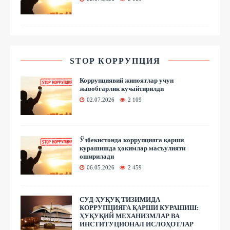
STOP КОРРУПЦИЯ
Коррупциявий жиноятлар учун
жавобгарлик кучайтирилди
02.07.2026
2 109
Ўзбекистонда коррупцияга қарши
курашишда ҳокимлар масъулияти
оширилади
06.05.2026
2 459
СУД-ҲУҚУҚ ТИЗИМИДА
КОРРУПЦИЯГА ҚАРШИ КУРАШИШ:
ҲУҚУҚИЙ МЕХАНИЗМЛАР ВА
ИНСТИТУЦИОНАЛ ИСЛОҲОТЛАР