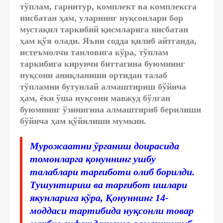
тўплам, гарнитур, комплект ва комплексга
нисбатан ҳам, уларнинг нуқсонлари бор
мустақил таркибий қисмларига нисбатан
ҳам қўя олади. Яъни содда қилиб айтганда,
истеъмолчи танловига кўра, тўплам
таркибига кирувчи биттагина буюмнинг
нуқсони аниқланиши ортидан талаб
тўпламни бутунлай алмаштириш бўйича
ҳам, ёки ўша нуқсони мавжуд бўлган
буюмнинг ўзинигина алмаштириб берилиши
бўйича ҳам қўйилиши мумкин.
Мурожаатни ўрганиш доирасида
томонларга қонуннинг ушбу
талаблари тарғиботи олиб борилди.
Тушунтириш ва тарғибот ишлари
якунларига кўра, Қонуннинг 14-
моддаси тартибида нуқсонли товар