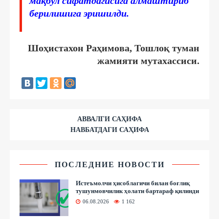
мақбул сифатдагисига алмаштириб
берилишига эришилди.
Шоҳистахон Раҳимова, Тошлоқ туман
жамияти мутахассиси.
АВВАЛГИ САҲИФА
НАВБАТДАГИ САҲИФА
ПОСЛЕДНИЕ НОВОСТИ
Истеъмолчи ҳисоблагичи билан боғлиқ
тушунмовчилик ҳолати бартараф қилинди
06.08.2026
1 162