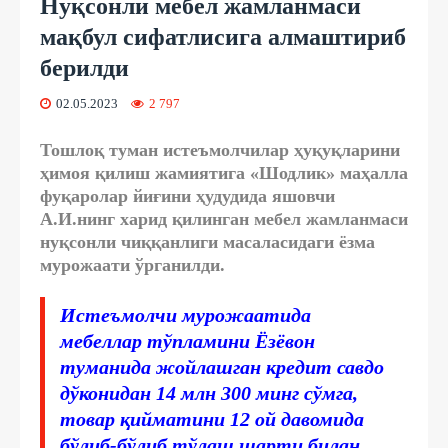
Нуқсонли мебел жамланмаси
мақбул сифатлисига алмаштириб
берилди
02.05.2023
2 797
Тошлоқ туман истеъмолчилар ҳуқуқларини
ҳимоя қилиш жамиятига «Шодлик» маҳалла
фуқаролар йиғини ҳудудида яшовчи
А.И.нинг харид қилинган мебел жамланмаси
нуқсонли чиққанлиги масаласидаги ёзма
мурожаати ўрганилди.
Истеъмолчи мурожаатида
мебеллар тўпламини Ёзёвон
туманида жойлашган кредит савдо
дўконидан 14 млн 300 минг сўмга,
товар қийматини 12 ой давомида
бўлиб-бўлиб тўлаш шарти билан