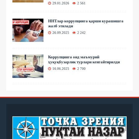
29.01.2026
2 561
ННТлар коррупцияга қарши курашишга
жалб этилади
26.09.2025
2 242
Коррупцияга оид маъмурий
ҳуқуқбузарлик турлари кенгайтирилди
16.06.2025
2 700