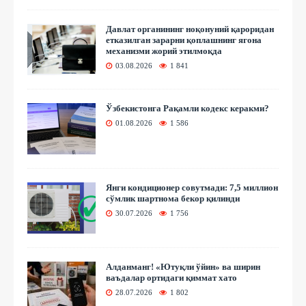
Давлат органининг ноқонуний қароридан
етказилган зарарни қоплашнинг ягона
механизми жорий этилмоқда
03.08.2026
1 841
Ўзбекистонга Рақамли кодекс керакми?
01.08.2026
1 586
Янги кондиционер совутмади: 7,5 миллион
сўмлик шартнома бекор қилинди
30.07.2026
1 756
Алданманг! «Ютуқли ўйин» ва ширин
ваъдалар ортидаги қиммат хато
28.07.2026
1 802