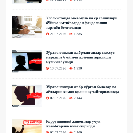
Ўзбекистонда мол-мулк ва ер солиқлари
бўйича имтиёзлардан фойдаланиш
тартиби белгиланди
21.07.2026
1 885
Зўравонликдан жабрланганлар махсус
марказга 6 ойгача жойлаштирилиши
мумкин бўлади
13.07.2026
1 938
Зўравонликдан жабр кўрган болалар ва
аёлларни ҳимоя қилиш кучайтирилмоқда
07.07.2026
2 144
Коррупциявий жиноятлар учун
жавобгарлик кучайтирилди
02.07.2026
2 109