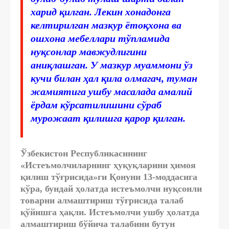
харид қилган. Лекин хонадонга
келтирилган мазкур ётоқхона ва
ошхона мебеллари тўпламида
нуқсонлар мавжудлигини
аниқлашган. У мазкур муаммони ўз
кучи билан ҳал қила олмагач, туман
жамиятига ушбу масалада амалий
ёрдам кўрсатилишини сўраб
мурожаат қилишга қарор қилган.
Ўзбекистон Республикасининг
«Истеъмолчиларнинг ҳуқуқларини ҳимоя
қилиш тўғрисида»ги Қонуни 13-моддасига
кўра, бундай ҳолатда истеъмолчи нуқсонли
товарни алмаштириш тўғрисида талаб
қўйишга ҳақли. Истеъмолчи ушбу ҳолатда
алмаштириш бўйича талабини бутун