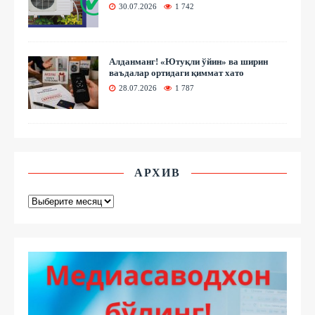
30.07.2026
1 742
Алданманг! «Ютуқли ўйин» ва ширин
ваъдалар ортидаги қиммат хато
28.07.2026
1 787
АРХИВ