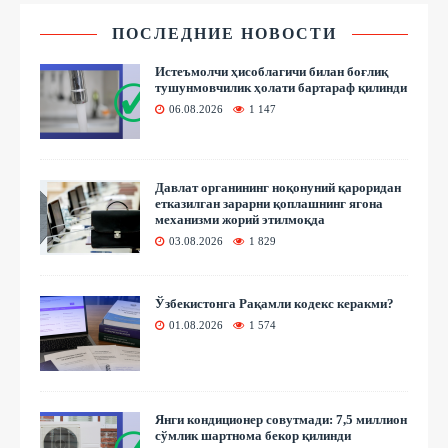
ПОСЛЕДНИЕ НОВОСТИ
Истеъмолчи ҳисоблагичи билан боғлиқ
тушунмовчилик ҳолати бартараф қилинди
06.08.2026
1 147
Давлат органининг ноқонуний қароридан
етказилган зарарни қоплашнинг ягона
механизми жорий этилмоқда
03.08.2026
1 829
Ўзбекистонга Рақамли кодекс керакми?
01.08.2026
1 574
Янги кондиционер совутмади: 7,5 миллион
сўмлик шартнома бекор қилинди