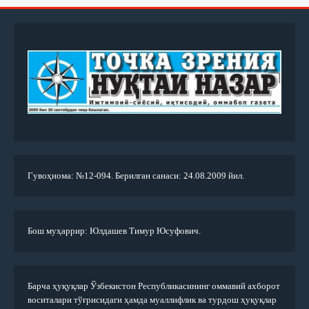
Гувоҳнома: №12-094. Берилган санаси: 24.08.2009 йил.
Бош муҳаррир: Юлдашев Тимур Юсуфович.
Барча ҳуқуқлар Ўзбекистон Республикасининг оммавий ахборот
воситалари тўғрисидаги ҳамда муаллифлик ва турдош ҳуқуқлар