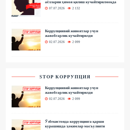
аёлларни ҳимоя қилиш кучайтирилмоқда
07.07.2026
2 132
Коррупциявий жиноятлар учун
жавобгарлик кучайтирилди
02.07.2026
2 099
STOP КОРРУПЦИЯ
Коррупциявий жиноятлар учун
жавобгарлик кучайтирилди
02.07.2026
2 099
Ўзбекистонда коррупцияга қарши
курашишда ҳокимлар масъулияти