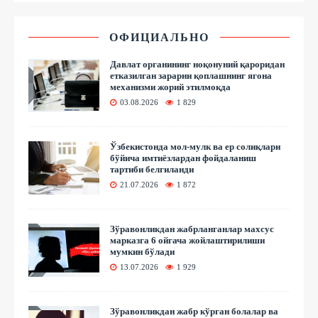
ОФИЦИАЛЬНО
Давлат органининг ноқонуний қароридан
етказилган зарарни қоплашнинг ягона
механизми жорий этилмоқда
03.08.2026
1 829
Ўзбекистонда мол-мулк ва ер солиқлари
бўйича имтиёзлардан фойдаланиш
тартиби белгиланди
21.07.2026
1 872
Зўравонликдан жабрланганлар махсус
марказга 6 ойгача жойлаштирилиши
мумкин бўлади
13.07.2026
1 929
Зўравонликдан жабр кўрган болалар ва