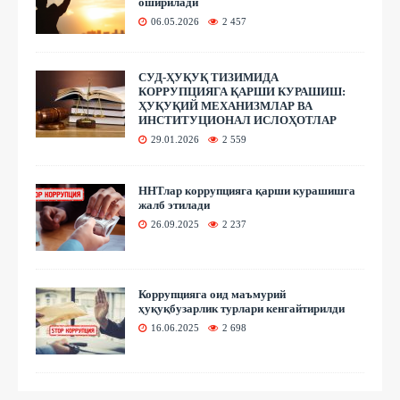
оширилади
06.05.2026
2 457
СУД-ҲУҚУҚ ТИЗИМИДА
КОРРУПЦИЯГА ҚАРШИ КУРАШИШ:
ҲУҚУҚИЙ МЕХАНИЗМЛАР ВА
ИНСТИТУЦИОНАЛ ИСЛОҲОТЛАР
29.01.2026
2 559
ННТлар коррупцияга қарши курашишга
жалб этилади
26.09.2025
2 237
Коррупцияга оид маъмурий
ҳуқуқбузарлик турлари кенгайтирилди
16.06.2025
2 698