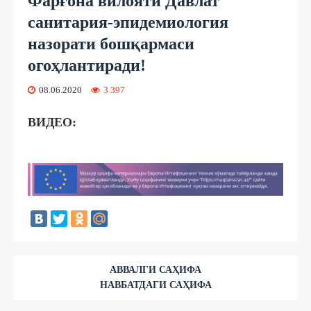
Фарғона вилояти Давлат
санитария-эпидемиология
назорати бошқармаси
огоҳлантиради!
08.06.2020
3 397
ВИДЕО:
АВВАЛГИ САҲИФА
НАВБАТДАГИ САҲИФА