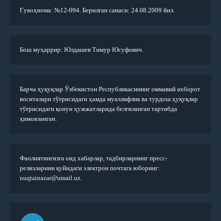
Гувоҳнома: №12-094. Берилган санаси: 24.08.2009 йил.
Бош муҳаррир: Юлдашев Тимур Юсуфович.
Барча ҳуқуқлар Ўзбекистон Республикасининг оммавий ахборот
воситалари тўғрисидаги ҳамда муаллифлик ва турдош ҳуқуқлар
тўғрисидаги қонун ҳужжатларида белгиланган тартибда
ҳимояланган.
Фаолиятингизга оид хабарлар, тадбирларнинг пресс-
релизларини қуйидаги электрон почтага юборинг:
nuqtainazar@umail.uz.