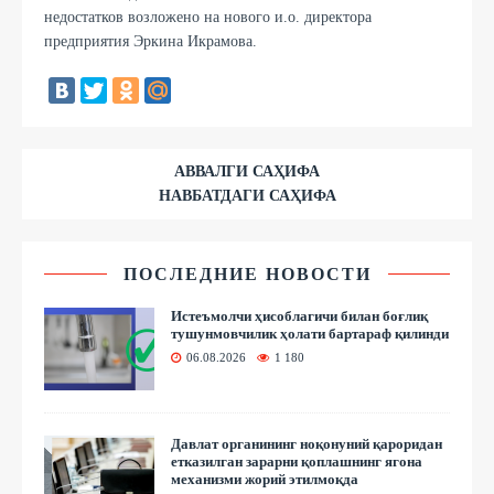
недостатков возложено на нового и.о. директора
предприятия Эркина Икрамова.
АВВАЛГИ САҲИФА
НАВБАТДАГИ САҲИФА
ПОСЛЕДНИЕ НОВОСТИ
Истеъмолчи ҳисоблагичи билан боғлиқ
тушунмовчилик ҳолати бартараф қилинди
06.08.2026
1 180
Давлат органининг ноқонуний қароридан
етказилган зарарни қоплашнинг ягона
механизми жорий этилмоқда