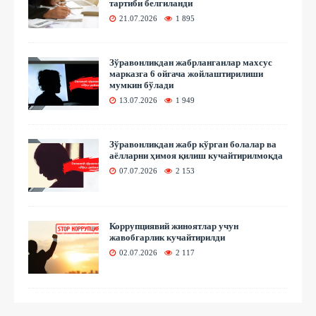
тартиби белгиланди
21.07.2026
1 895
Зўравонликдан жабрланганлар махсус
марказга 6 ойгача жойлаштирилиши
мумкин бўлади
13.07.2026
1 949
Зўравонликдан жабр кўрган болалар ва
аёлларни ҳимоя қилиш кучайтирилмоқда
07.07.2026
2 153
Коррупциявий жиноятлар учун
жавобгарлик кучайтирилди
02.07.2026
2 117