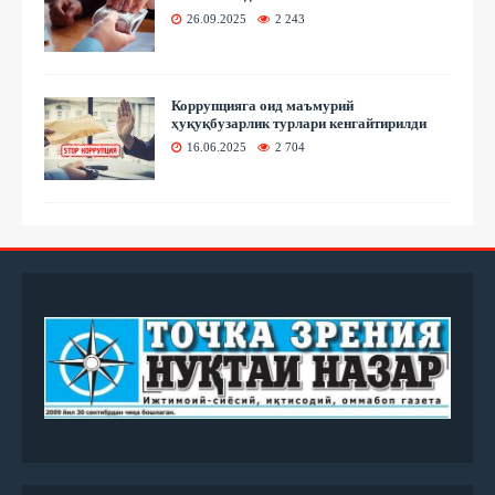
26.09.2025
2 243
Коррупцияга оид маъмурий
ҳуқуқбузарлик турлари кенгайтирилди
16.06.2025
2 704