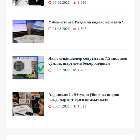
03.08.2026
1 850
Ўзбекистонга Рақамли кодекс керакми?
01.08.2026
1 597
Янги кондиционер совутмади: 7,5 миллион
сўмлик шартнома бекор қилинди
30.07.2026
1 767
Алданманг! «Ютуқли ўйин» ва ширин
ваъдалар ортидаги қиммат хато
28.07.2026
1 811