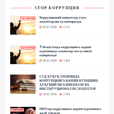
STOP КОРРУПЦИЯ
Коррупциявий жиноятлар учун
жавобгарлик кучайтирилди
02.07.2026
2 117
Ўзбекистонда коррупцияга қарши
курашишда ҳокимлар масъулияти
оширилади
06.05.2026
2 461
СУД-ҲУҚУҚ ТИЗИМИДА
КОРРУПЦИЯГА ҚАРШИ КУРАШИШ:
ҲУҚУҚИЙ МЕХАНИЗМЛАР ВА
ИНСТИТУЦИОНАЛ ИСЛОҲОТЛАР
29.01.2026
2 563
ННТлар коррупцияга қарши курашишга
жалб этилади