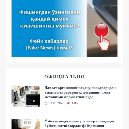
ОФИЦИАЛЬНО
Давлат органининг ноқонуний қароридан
етказилган зарарни қоплашнинг ягона
механизми жорий этилмоқда
03.08.2026
1 850
Ўзбекистонда мол-мулк ва ер солиқлари
бўйича имтиёзлардан фойдаланиш