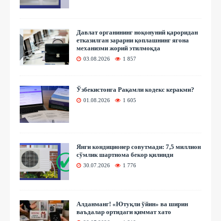
Давлат органининг ноқонуний қароридан
етказилган зарарни қоплашнинг ягона
механизми жорий этилмоқда
03.08.2026
1 857
Ўзбекистонга Рақамли кодекс керакми?
01.08.2026
1 605
Янги кондиционер совутмади: 7,5 миллион
сўмлик шартнома бекор қилинди
30.07.2026
1 776
Алданманг! «Ютуқли ўйин» ва ширин
ваъдалар ортидаги қиммат хато