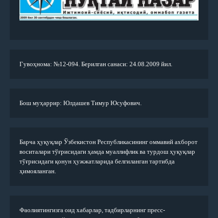
Гувоҳнома: №12-094. Берилган санаси: 24.08.2009 йил.
Бош муҳаррир: Юлдашев Тимур Юсуфович.
Барча ҳуқуқлар Ўзбекистон Республикасининг оммавий ахборот
воситалари тўғрисидаги ҳамда муаллифлик ва турдош ҳуқуқлар
тўғрисидаги қонун ҳужжатларида белгиланган тартибда
ҳимояланган.
Фаолиятингизга оид хабарлар, тадбирларнинг пресс-