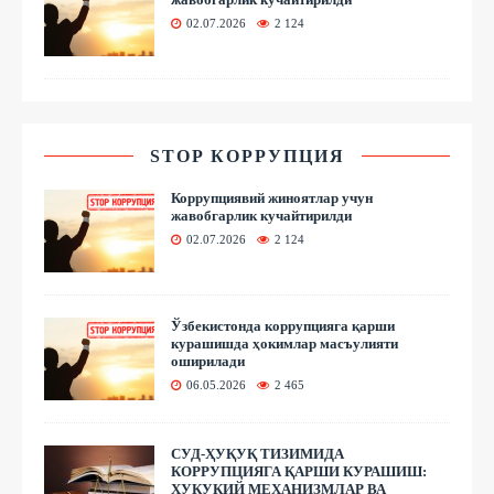
02.07.2026
2 124
STOP КОРРУПЦИЯ
Коррупциявий жиноятлар учун
жавобгарлик кучайтирилди
02.07.2026
2 124
Ўзбекистонда коррупцияга қарши
курашишда ҳокимлар масъулияти
оширилади
06.05.2026
2 465
СУД-ҲУҚУҚ ТИЗИМИДА
КОРРУПЦИЯГА ҚАРШИ КУРАШИШ:
ҲУҚУҚИЙ МЕХАНИЗМЛАР ВА