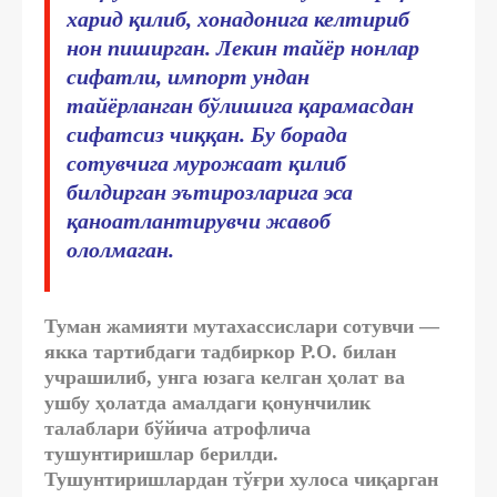
харид қилиб, хонадонига келтириб
нон пиширган. Лекин тайёр нонлар
сифатли, импорт ундан
тайёрланган бўлишига қарамасдан
сифатсиз чиққан. Бу борада
сотувчига мурожаат қилиб
билдирган эътирозларига эса
қаноатлантирувчи жавоб
ололмаган.
Туман жамияти мутахассислари сотувчи —
якка тартибдаги тадбиркор Р.О. билан
учрашилиб, унга юзага келган ҳолат ва
ушбу ҳолатда амалдаги қонунчилик
талаблари бўйича атрофлича
тушунтиришлар берилди.
Тушунтиришлардан тўғри хулоса чиқарган