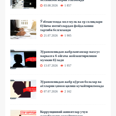
03.08.2026
1 857
Ўзбекистонда мол-мулк ва ер солиқлари
бўйича имтиёзлардан фойдаланиш
тартиби белгиланди
21.07.2026
1 905
Зўравонликдан жабрланганлар махсус
марказга 6 ойгача жойлаштирилиши
мумкин бўлади
13.07.2026
1 957
Зўравонликдан жабр кўрган болалар ва
аёлларни ҳимоя қилиш кучайтирилмоқда
07.07.2026
2 162
Коррупциявий жиноятлар учун
жавобгарлик кучайтирилди