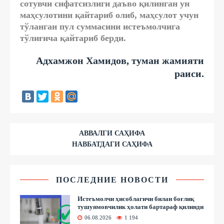
сотувчи сифатсизлиги даъво қилинган ун
маҳсулотини қайтариб олиб, маҳсулот учун
тўланган пул суммасини истеъмолчига
тўлиғича қайтариб берди.
Адхамжон Хамидов, туман жамияти
раиси.
АВВАЛГИ САҲИФА
НАВБАТДАГИ САҲИФА
ПОСЛЕДНИЕ НОВОСТИ
Истеъмолчи ҳисоблагичи билан боғлиқ
тушунмовчилик ҳолати бартараф қилинди
06.08.2026
1 194