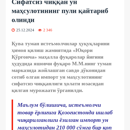
Сифатсиз чиққан ун
маҳсулотининг пули қайтариб
олинди
25.12.2024
2 346
Қува туман истеъмолчилар ҳуқуқларини
ҳимоя қилиш жамиятида «Юқори
Қўрғонча» маҳалла фуқаролар йиғини
ҳудудида яшовчи фуқаро М.М.нинг туман
марказида жойлашган савдо дўконидан
сотиб олган импорт ун маҳсулотининг
сифатсиз чиққанлиги ҳолати юзасидан
қилган мурожаати ўрганилди.
Маълум бўлишича, истеъмолчи
товар ёрлиғига Қозоғистонда ишлаб
чиқарилганлиги ёзилган импорт ун
маҳсулотидан 210 000 сўмга бир қоп