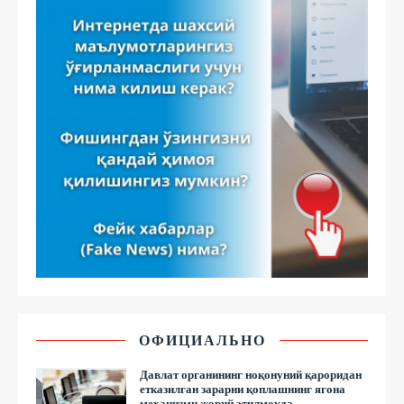
ОФИЦИАЛЬНО
Давлат органининг ноқонуний қароридан
етказилган зарарни қоплашнинг ягона
механизми жорий этилмоқда