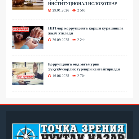
ИНСТИТУЦИОНАЛ ИСЛОҲОТЛАР
29.01.2026
2 568
ННТлар коррупцияга қарши курашишга
жалб этилади
26.09.2025
2 244
Коррупцияга оид маъмурий
ҳуқуқбузарлик турлари кенгайтирилди
16.06.2025
2 704