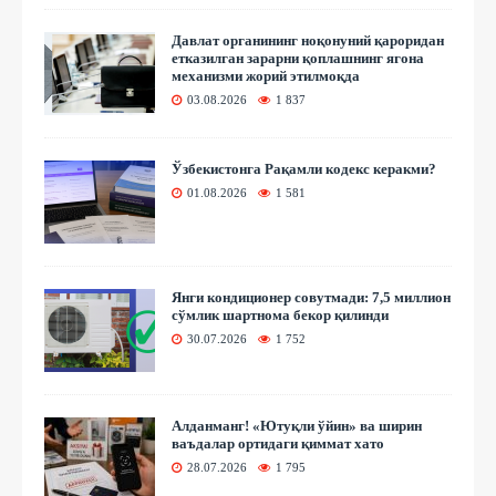
Давлат органининг ноқонуний қароридан
етказилган зарарни қоплашнинг ягона
механизми жорий этилмоқда
03.08.2026
1 837
Ўзбекистонга Рақамли кодекс керакми?
01.08.2026
1 581
Янги кондиционер совутмади: 7,5 миллион
сўмлик шартнома бекор қилинди
30.07.2026
1 752
Алданманг! «Ютуқли ўйин» ва ширин
ваъдалар ортидаги қиммат хато
28.07.2026
1 795