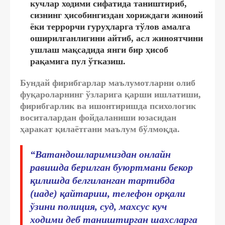
кучлар ходими сифатида таништириб,
сизнинг ҳисобингиздан хориждаги жиноий
ёки террорчи гуруҳларга тўлов амалга
оширилганлигини айтиб, асл жиноятчини
ушлаш мақсадида янги бир ҳисоб
рақамига пул ўтказиш.
Бундай фирибгарлар маълумотларни олиб
фуқароларнинг ўзларига қарши ишлатиши,
фирибгарлик ва ишонтиришда психологик
воситалардан фойдаланиши юзасидан
ҳаракат қилаётгани маълум бўлмоқда.
“Ватандошларимиздан онлайн
равишда берилган буюртмани бекор
қилишда белгиланган тартибда
(иаде) қайтариш, телефон орқали
ўзини полиция, суд, махсус куч
ходими деб таништирган шахсларга