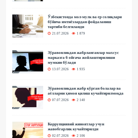
Ўзбекистонда мол-мулк ва ер солиқлари
бўйича имтиёзлардан фойдаланиш
тартиби белгиланди
21.07.2026
1 879
Зўравонликдан жабрланганлар махсус
марказга 6 ойгача жойлаштирилиши
мумкин бўлади
13.07.2026
1 935
Зўравонликдан жабр кўрган болалар ва
аёлларни ҳимоя қилиш кучайтирилмоқда
07.07.2026
2 140
Коррупциявий жиноятлар учун
жавобгарлик кучайтирилди
02.07.2026
2 106