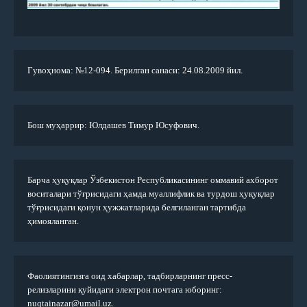
Гувоҳнома: №12-094. Берилган санаси: 24.08.2009 йил.
Бош муҳаррир: Юлдашев Тимур Юсуфович.
Барча ҳуқуқлар Ўзбекистон Республикасининг оммавий ахборот
воситалари тўғрисидаги ҳамда муаллифлик ва турдош ҳуқуқлар
тўғрисидаги қонун ҳужжатларида белгиланган тартибда
ҳимояланган.
Фаолиятингизга оид хабарлар, тадбирларнинг пресс-
релизларини қуйидаги электрон почтага юборинг:
nuqtainazar@umail.uz.