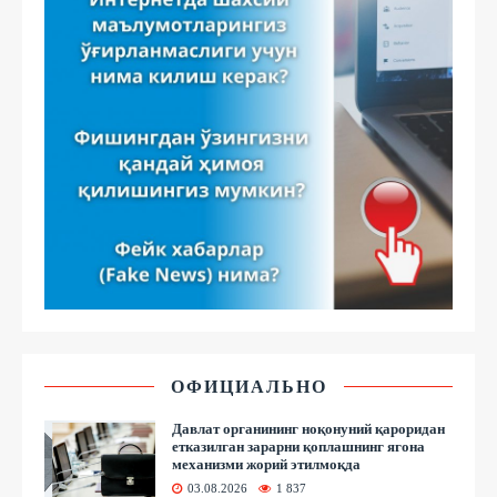
ОФИЦИАЛЬНО
Давлат органининг ноқонуний қароридан
етказилган зарарни қоплашнинг ягона
механизми жорий этилмоқда
03.08.2026
1 837