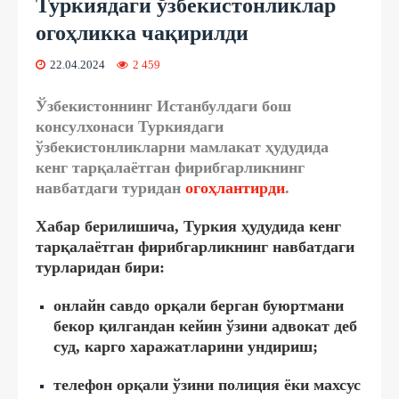
Туркиядаги ўзбекистонликлар
огоҳликка чақирилди
22.04.2024
2 459
Ўзбекистоннинг Истанбулдаги бош
консулхонаси Туркиядаги
ўзбекистонликларни мамлакат ҳудудида
кенг тарқалаётган фирибгарликнинг
навбатдаги туридан
огоҳлантирди
.
Хабар берилишича, Туркия ҳудудида кенг
тарқалаётган фирибгарликнинг навбатдаги
турларидан бири:
онлайн савдо орқали берган буюртмани
бекор қилгандан кейин ўзини адвокат деб
суд, карго харажатларини ундириш;
телефон орқали ўзини полиция ёки махсус