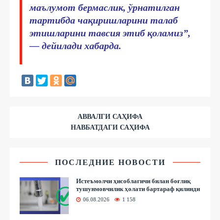
маълумот бермаслик, ўрнатилган
тартибда чақиришларини талаб
этишларини тавсия этиб қоламиз”,
— дейилади хабарда.
АВВАЛГИ САҲИФА
НАВБАТДАГИ САҲИФА
ПОСЛЕДНИЕ НОВОСТИ
Истеъмолчи ҳисоблагичи билан боғлиқ
тушунмовчилик ҳолати бартараф қилинди
06.08.2026
1 158