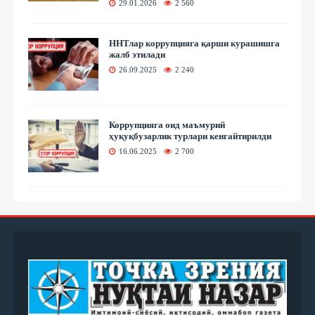
29.01.2026
2 560
ННТлар коррупцияга қарши курашишга
жалб этилади
26.09.2025
2 240
Коррупцияга оид маъмурий
ҳуқуқбузарлик турлари кенгайтирилди
16.06.2025
2 700